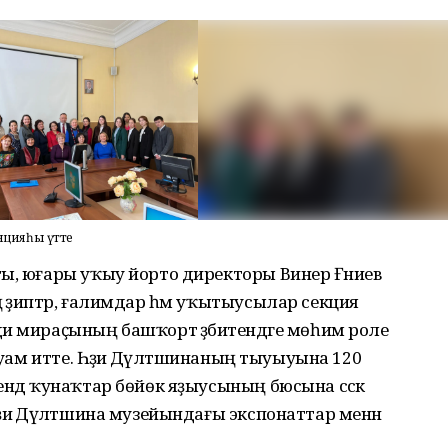
ренцияһы үтте
ы, юғары уҡыу йорто директоры Винер Ғәниев
 әҙиптәр, ғалимдар һәм уҡытыусылар секция
и мираҫының башҡорт әҙәбиәтендәге мөһим роле
ауам итте. Һәҙиә Дәүләтшинаның тыуыуына 120
ндә ҡунаҡтар бөйөк яҙыусының бюсына сәскә
иә Дәүләтшина музейындағы экспонаттар менән