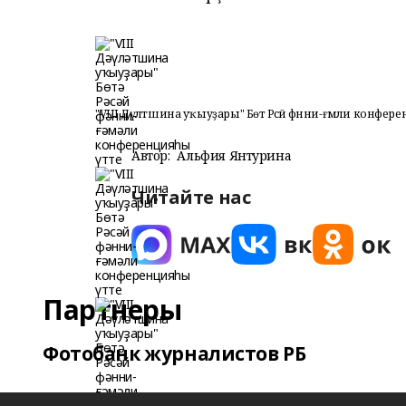
"VIII Дәүләтшина уҡыуҙары" Бөтә Рәсәй фәнни-ғәмәли конфе
Автор:
Альфия Янтурина
Читайте нас
Партнеры
Фотобанк журналистов РБ