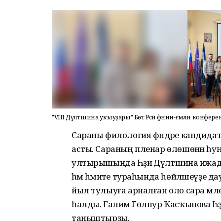
"VIII Дәүләтшина уҡыуҙары" Бөтә Рәсәй фәнни-ғәмәли конфе
Сараны филология фәндәре кандидат
асты. Сараның пленар өлөшөнән һуң
ултырышында Һәҙиә Дәүләтшина ижад
һәм әһәмиәте тураһында һөйләшеүҙе д
йыл тулыуға арналған оло сара мәле
һалды. Ғалимә Гөлнур Ҡасҡынова Һәҙ
таныштырҙы.