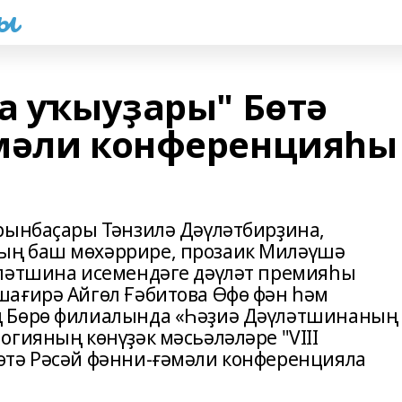
һы
а уҡыуҙары" Бөтә
әмәли конференцияһы
рынбаҫары Тәнзилә Дәүләтбирҙина,
ың баш мөхәррире, прозаик Миләүшә
үләтшина исемендәге дәүләт премияһы
шағирә Айгөл Ғәбитова Өфө фән һәм
ң Бөрө филиалында «Һәҙиә Дәүләтшинаның
огияның көнүҙәк мәсьәләләре "VIII
өтә Рәсәй фәнни-ғәмәли конференцияла