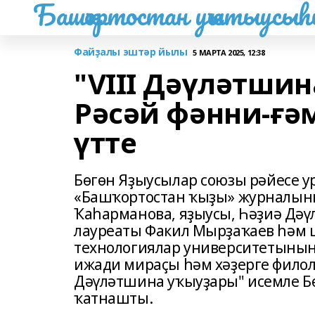
Башҡортостан уҡытыусы
Файҙалы эштәр йылы
5 МАРТА 2025, 12:38
"VIII Дәүләтшин
Рәсәй фәнни-ғ
үтте
Бөгөн Яҙыусылар союзы рәйесе у
«Башҡортостан ҡыҙы» журналын
Ҡаһарманова, яҙыусы, Һәҙиә Дә
лауреаты Факил Мырҙаҡаев һәм 
технологиялар университетыны
ижади мираҫы һәм хәҙерге филол
Дәүләтшина уҡыуҙары" исемле Б
ҡатнашты.