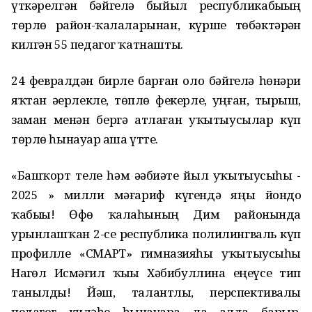
үткәрелгән бәйгелә быйыл республикабыҙҙың
төрлө район-ҡалаларынан, күрше төбәктәрҙән
килгән 55 педагог ҡатнашты.
24 февралдән бирле барған оло бәйгелә һөнәри
яҡтан әҙерлекле, төплө фекерле, уңған, тырыш,
заман менән бергә атлаған уҡытыусылар күп
төрлө һынауҙар аша үтте.
«Башҡорт теле һәм әҙәбиәте йыл уҡытыусыһы -
2025 » милли мәғариф күгендә яңы йондоҙ
ҡабыҙҙы! Өфө ҡалаһының Дим районында
урынлашҡан 2-се республика полилингваль күп
профилле «СМАРТ» гимназияһы уҡытыусыһы
Наҙгөл Исмәғил ҡыҙы Хәбибуллина еңеүсе тип
танылды! Йәш, талантлы, перспективалы
педагог киләһе һынауҙарҙа ла алда барыр,