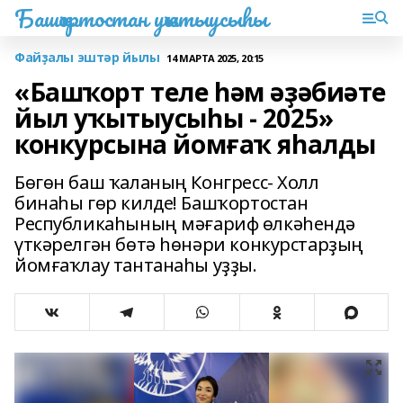
Башҡортостан уҡытыусыһы
Файҙалы эштәр йылы
14 МАРТА 2025, 20:15
«Башҡорт теле һәм әҙәбиәте
йыл уҡытыусыһы - 2025»
конкурсына йомғаҡ яһалды
Бөгөн баш ҡаланың Конгресс- Холл
бинаһы гөр килде! Башҡортостан
Республикаһының мәғариф өлкәһендә
үткәрелгән бөтә һөнәри конкурстарҙың
йомғаҡлау тантанаһы уҙҙы.