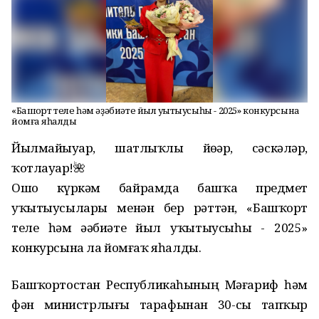
«Башҡорт теле һәм әҙәбиәте йыл уҡытыусыһы - 2025» конкурсына
йомғаҡ яһалды
Йылмайыуҙар, шатлыҡлы йөҙҙәр, сәскәләр,
ҡотлауҙар!🌺
Ошо күркәм байрамда башҡа предмет
уҡытыусылары менән бер рәттән, «Башҡорт
теле һәм әҙәбиәте йыл уҡытыусыһы - 2025»
конкурсына ла йомғаҡ яһалды.
Башҡортостан Республикаһының Мәғариф һәм
фән министрлығы тарафынан 30-сы тапҡыр