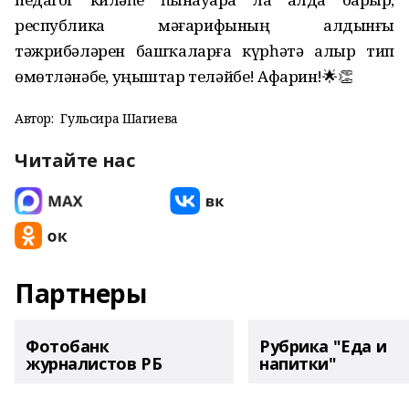
республика мәғарифының алдынғы
тәжрибәләрен башҡаларға күрһәтә алыр тип
өмөтләнәбеҙ, уңыштар теләйбеҙ! Афарин!🌟👏
Автор:
Гульсира Шагиева
Читайте нас
Партнеры
Фотобанк
Рубрика "Еда и
журналистов РБ
напитки"