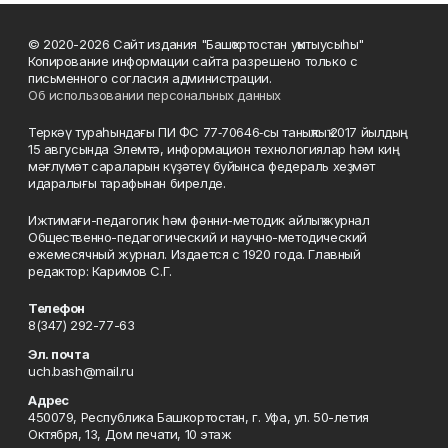
© 2020-2026 Сайт издания "Башҡортостан уҡытыусыһы"
Копирование информации сайта разрешено только с
письменного согласия администрации.
Об использовании персональных данных
Теркәү тураһындағы ПИ ФС 77‑70646‑сы таныҡлыҡ 2017 йылдың
15 авгусында Элемтә, информацион технологиялар һәм киң
мәғлүмәт сараларын күҙәтеү буйынса федераль хеҙмәт
идаралығы тарафынан бирелде.
Ижтимағи-педагогик һәм фәнни-методик айлыҡ журнал
Общественно-педагогический и научно-методический
ежемесячный журнал. Издается с 1920 года. Главный
редактор: Каримов С.Г.
Телефон
8(347) 292-77-63
Эл. почта
uch.bash@mail.ru
Адрес
450079, Республика Башкортостан, г. Уфа, ул. 50-летия
Октября, 13, Дом печати, 10 этаж