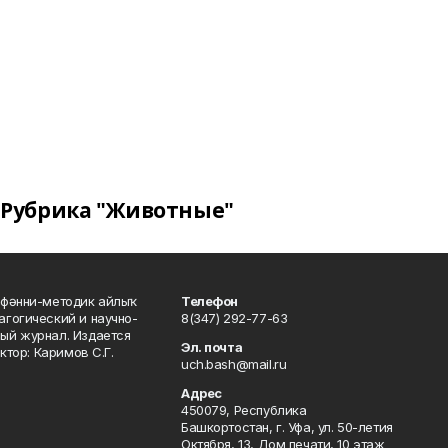
Рубрика "Животные"
фәнни-методик айлыҡ
Телефон
гогический и научно-
8(347) 292-77-63
ый журнал. Издается
Эл. почта
ктор: Каримов С.Г.
uch.bash@mail.ru
Адрес
450079, Республика
Башкортостан, г. Уфа, ул. 50-летия
Октября, 13, Дом печати, 10 этаж