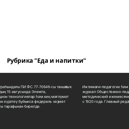
Рубрика "Еда и напитки"
ураһындағы ПИ ФС 77‑70646‑сы таныҡлыҡ
Ижтимағи-педагогик һәм 
дың 15 авгусында Элемтә,
журнал Общественно-педа
ион технологиялар һәм киң мәғлүмәт
методический ежемесячн
н күҙәтеү буйынса федераль хеҙмәт
с 1920 года. Главный реда
ы тарафынан бирелде.