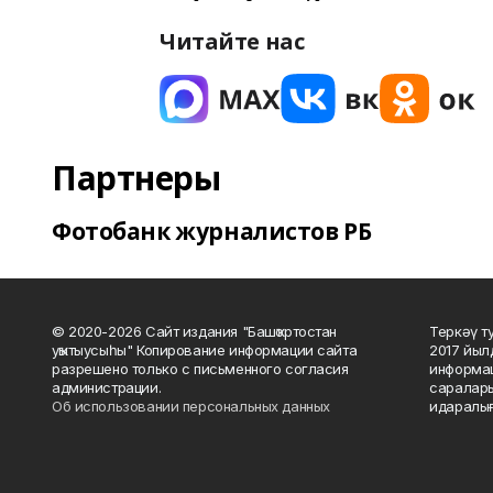
Читайте нас
Партнеры
Фотобанк журналистов РБ
© 2020-2026 Сайт издания "Башҡортостан
Теркәү т
уҡытыусыһы" Копирование информации сайта
2017 йыл
разрешено только с письменного согласия
информац
администрации.
саралары
Об использовании персональных данных
идаралығ