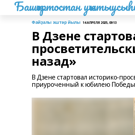
Башҡортостан уҡытыусы
Файҙалы эштәр йылы
14 АПРЕЛЯ 2025, 09:13
В Дзене стартов
просветительски
назад»
В Дзене стартовал историко-прос
приуроченный к юбилею Победы