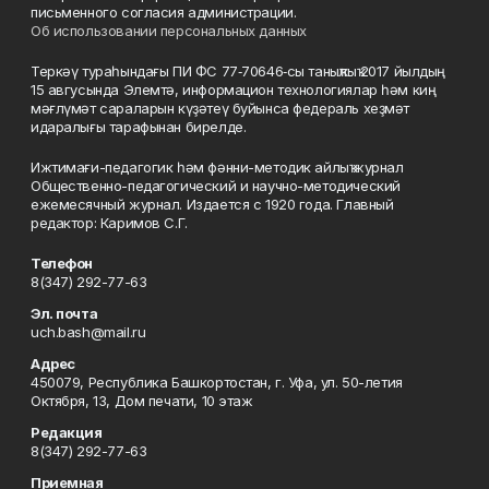
письменного согласия администрации.
Об использовании персональных данных
Теркәү тураһындағы ПИ ФС 77‑70646‑сы таныҡлыҡ 2017 йылдың
15 авгусында Элемтә, информацион технологиялар һәм киң
мәғлүмәт сараларын күҙәтеү буйынса федераль хеҙмәт
идаралығы тарафынан бирелде.
Ижтимағи-педагогик һәм фәнни-методик айлыҡ журнал
Общественно-педагогический и научно-методический
ежемесячный журнал. Издается с 1920 года. Главный
редактор: Каримов С.Г.
Телефон
8(347) 292-77-63
Эл. почта
uch.bash@mail.ru
Адрес
450079, Республика Башкортостан, г. Уфа, ул. 50-летия
Октября, 13, Дом печати, 10 этаж
Редакция
8(347) 292-77-63
Приемная