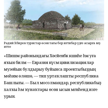
Радий Хәбиров туристар өсөн тағы бер иғтибар үҙәге асырға вәғәҙә
итте
«Шишмә районындағы Хөсәйенбәк кәшәнәһе һәм уға
яҡын биләмә — Евразия күсмә цивилизациялар
музейын булдырыу буйынса проектыбыҙҙың
мөһим өлөшө, — тип уртаҡлашты республика
Башлығы. — Был мосолмандар, республикабыҙ
халҡы һәм ҡунаҡтары өсөн ысын мәғәнәһендә изге
урын.