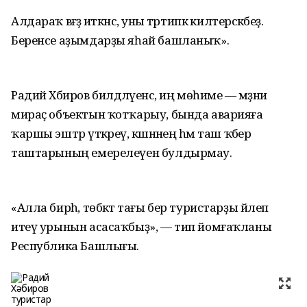
Алдараҡ вәғәҙә иткәнсә, уны тәртипкә килтерәсәкбеҙ.
Беренсе аҙымдарҙы яһай башланыҡ».
Радий Хәбиров билдәләүенсә, иң мөһиме — мәҙәни
мираҫ объектын ҡотҡарыу, бында аварияға
ҡаршы эштәр үткәреү, кәшәнәнең һәм таш ҡәбер
таштарының емерелеүен булдырмау.
«Алла бирһә, төбәктә тағы бер туристарҙы йәлеп
итеү урынын асасаҡбыҙ», — тип йомғаҡланы
Республика Башлығы.