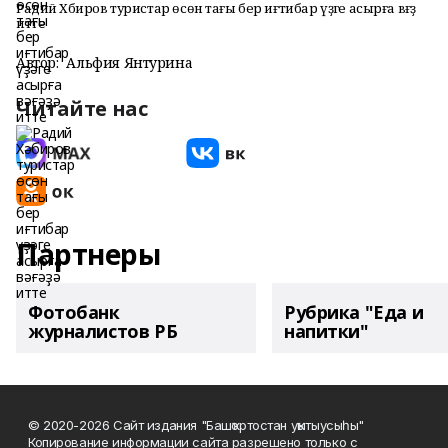
Радий Хәбиров туристар өсөн тағы бер иғтибар үҙәге асырға вәғәҙә
итте
Автор:
Альфия Янтурина
Читайте нас
Партнеры
Фотобанк
Рубрика "Еда и
журналистов РБ
напитки"
© 2020-2026 Сайт издания "Башҡортостан уҡытыусыһы"
Копирование информации сайта разрешено только с