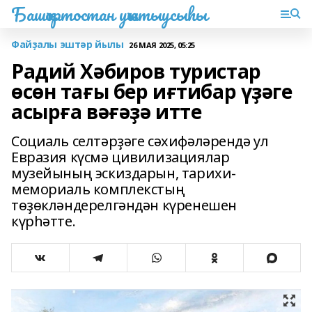
Башҡортостан уҡытыусыһы
Файҙалы эштәр йылы
26 МАЯ 2025, 05:25
Радий Хәбиров туристар
өсөн тағы бер иғтибар үҙәге
асырға вәғәҙә итте
Социаль селтәрҙәге сәхифәләрендә ул
Евразия күсмә цивилизациялар
музейының эскиздарын, тарихи-
мемориаль комплекстың
төҙөкләндерелгәндән күренешен
күрһәтте.