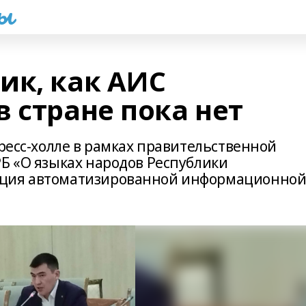
һы
ик, как АИС
 стране пока нет
гресс-холле в рамках правительственной
РБ «О языках народов Республики
ация автоматизированной информационно