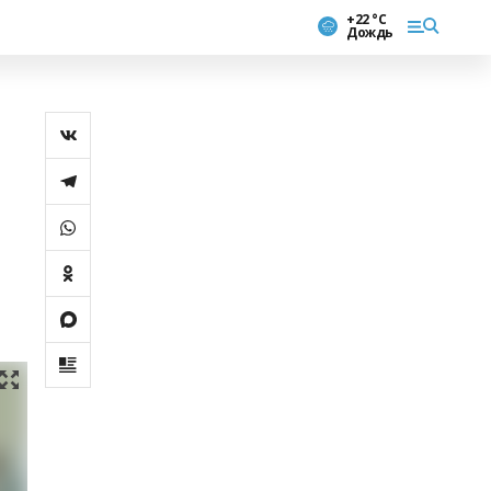
+22 °С
Дождь
й