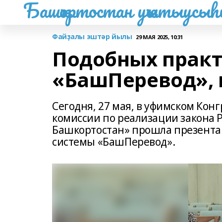
Башҡортостан уҡытыусы
Файҙалы эштәр йылы
29 МАЯ 2025, 10:31
Подобных практ
«БашПеревод», в
Сегодня, 27 мая, в уфимском Кон
комиссии по реализации закона 
Башкортостан» прошла презент
системы «БашПеревод».