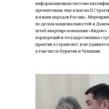
информационная система квалифиц
презентована еще в мае на II Стра
и языки народов России». Меропри
по делам национальностей и Домом
штаб-квартире компании «Яндекс» п
корпораций и государственных стру
практик в стране нет, и не удивите
в том числе Бурятия и Чувашия.