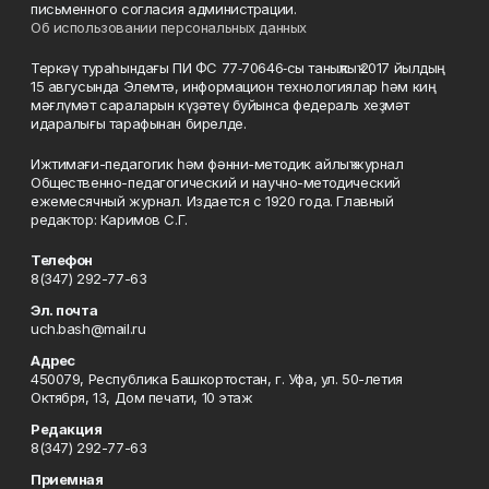
письменного согласия администрации.
Об использовании персональных данных
Теркәү тураһындағы ПИ ФС 77‑70646‑сы таныҡлыҡ 2017 йылдың
15 авгусында Элемтә, информацион технологиялар һәм киң
мәғлүмәт сараларын күҙәтеү буйынса федераль хеҙмәт
идаралығы тарафынан бирелде.
Ижтимағи-педагогик һәм фәнни-методик айлыҡ журнал
Общественно-педагогический и научно-методический
ежемесячный журнал. Издается с 1920 года. Главный
редактор: Каримов С.Г.
Телефон
8(347) 292-77-63
Эл. почта
uch.bash@mail.ru
Адрес
450079, Республика Башкортостан, г. Уфа, ул. 50-летия
Октября, 13, Дом печати, 10 этаж
Редакция
8(347) 292-77-63
Приемная