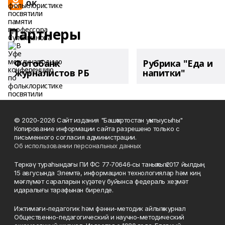
Партнеры
Фотобанк
Рубрика "Еда и
журналистов РБ
напитки"
© 2020-2026 Сайт издания "Башҡортостан уҡытыусыһы"
Копирование информации сайта разрешено только с
письменного согласия администрации.
Об использовании персональных данных
Теркәү тураһындағы ПИ ФС 77‑70646‑сы таныҡлыҡ 2017 йылдың
15 авгусында Элемтә, информацион технологиялар һәм киң
мәғлүмәт сараларын күҙәтеү буйынса федераль хеҙмәт
идаралығы тарафынан бирелде.
Ижтимағи-педагогик һәм фәнни-методик айлыҡ журнал
Общественно-педагогический и научно-методический