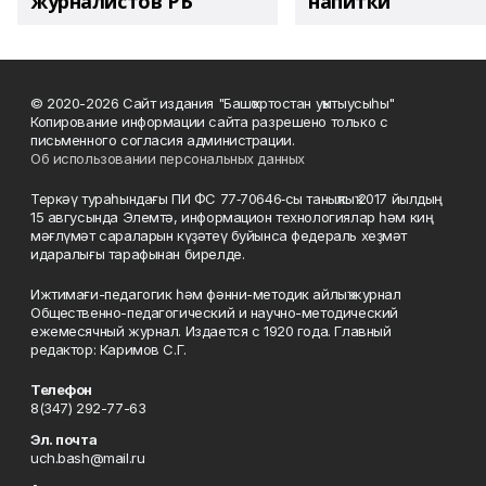
журналистов РБ
напитки"
© 2020-2026 Сайт издания "Башҡортостан уҡытыусыһы"
Копирование информации сайта разрешено только с
письменного согласия администрации.
Об использовании персональных данных
Теркәү тураһындағы ПИ ФС 77‑70646‑сы таныҡлыҡ 2017 йылдың
15 авгусында Элемтә, информацион технологиялар һәм киң
мәғлүмәт сараларын күҙәтеү буйынса федераль хеҙмәт
идаралығы тарафынан бирелде.
Ижтимағи-педагогик һәм фәнни-методик айлыҡ журнал
Общественно-педагогический и научно-методический
ежемесячный журнал. Издается с 1920 года. Главный
редактор: Каримов С.Г.
Телефон
8(347) 292-77-63
Эл. почта
uch.bash@mail.ru