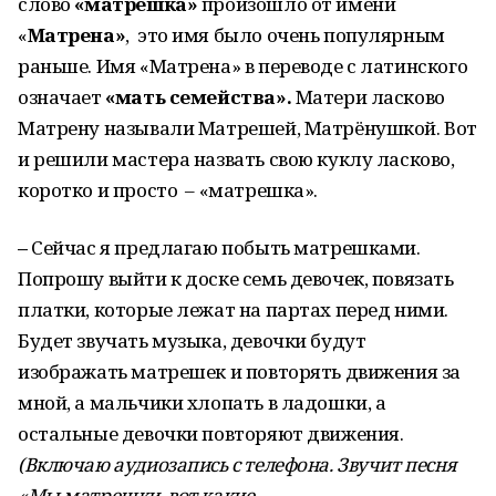
слово
«матрешка»
произошло от имени
«
Матрена»
, это имя было очень популярным
раньше. Имя «Матрена» в переводе с латинского
означает
«мать семейства».
Матери ласково
Матрену называли Матрешей, Матрёнушкой. Вот
и решили мастера назвать свою куклу ласково,
коротко и просто – «матрешка».
–
Сейчас я предлагаю побыть матрешками.
Попрошу выйти к доске семь девочек, повязать
платки, которые лежат на партах перед ними.
Будет звучать музыка, девочки будут
изображать матрешек и повторять движения за
мной, а мальчики хлопать в ладошки, а
остальные девочки повторяют движения.
(Включаю аудиозапись с телефона.
Звучит песня
«Мы матрешки, вот какие