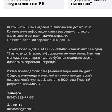
журналистов РБ
напитки"
© 2020-2026 Сайт издания "Башҡортостан уҡытыусыһы"
Копирование информации сайта разрешено только с
письменного согласия администрации.
Об использовании персональных данных
Теркәү тураһындағы ПИ ФС 77‑70646‑сы таныҡлыҡ 2017 йылдың
15 авгусында Элемтә, информацион технологиялар һәм киң
мәғлүмәт сараларын күҙәтеү буйынса федераль хеҙмәт
идаралығы тарафынан бирелде.
Ижтимағи-педагогик һәм фәнни-методик айлыҡ журнал
Общественно-педагогический и научно-методический
ежемесячный журнал. Издается с 1920 года. Главный
редактор: Каримов С.Г.
Телефон
8(347) 292-77-63
Эл. почта
uch.bash@mail.ru