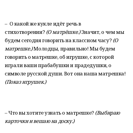
– О какой же кукле идёт речь в
стихотворении?
(О матрёшке.)
Значит, о чем мы
будем сегодня говорить на классном часу?
(О
матрешке.)
Молодцы, правильно! Мы будем
говорить о матрешке, об игрушке, с которой
играли ваши прабабушки и прадедушки, о
символе русской души. Вот она наша матрешка!
(
Показ игрушек.)
– Что вы хотите узнать о матрешке?
(
Выбираю
карточки и в
ешаю на доску.
)