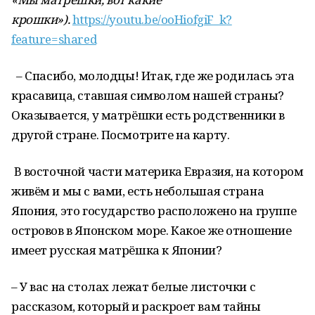
крошки»).
https
://
youtu
.
be
/
ooHiofgiF
_
k
?
feature
=
shared
– Спасибо, молодцы! Итак, где же родилась эта
красавица, ставшая символом нашей страны?
Оказывается, у матрёшки есть родственники в
другой стране. Посмотрите на карту.
В восточной части материка Евразия, на котором
живём и мы с вами, есть небольшая страна
Япония, это государство расположено на группе
островов в Японском море. Какое же отношение
имеет русская матрёшка к Японии?
– У вас на столах лежат белые листочки с
рассказом, который и раскроет вам тайны