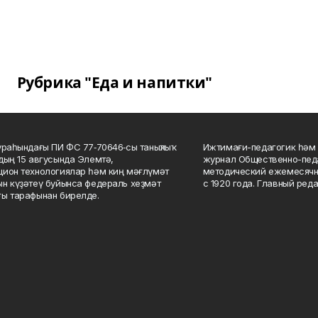
Рубрика "Еда и напитки"
ураһындағы ПИ ФС 77‑70646‑сы таныҡлыҡ
Ижтимағи-педагогик һәм 
дың 15 авгусында Элемтә,
журнал Общественно-педа
ион технологиялар һәм киң мәғлүмәт
методический ежемесячн
н күҙәтеү буйынса федераль хеҙмәт
с 1920 года. Главный реда
ы тарафынан бирелде.