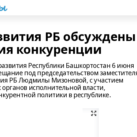
һы
звития РБ обсуждены
ия конкуренции
развития Республики Башкортостан 6 июня
вещание под председательством заместител
тия РБ Людмилы Мизоновой, с участием
 органов исполнительной власти,
нкурентной политики в республике.