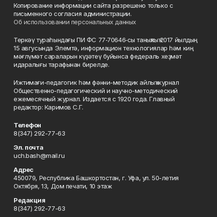
Копирование информации сайта разрешено только с
письменного согласия администрации.
Об использовании персональных данных
Теркәү тураһындағы ПИ ФС 77‑70646‑сы таныҡлыҡ 2017 йылдың
15 авгусында Элемтә, информацион технологиялар һәм киң
мәғлүмәт сараларын күҙәтеү буйынса федераль хеҙмәт
идаралығы тарафынан бирелде.
Ижтимағи-педагогик һәм фәнни-методик айлыҡ журнал
Общественно-педагогический и научно-методический
ежемесячный журнал. Издается с 1920 года. Главный
редактор: Каримов С.Г.
Телефон
8(347) 292-77-63
Эл. почта
uch.bash@mail.ru
Адрес
450079, Республика Башкортостан, г. Уфа, ул. 50-летия
Октября, 13, Дом печати, 10 этаж
Редакция
8(347) 292-77-63