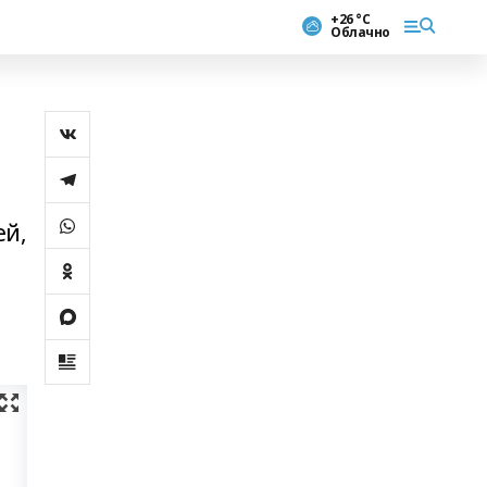
+26 °С
Облачно
ей,
м