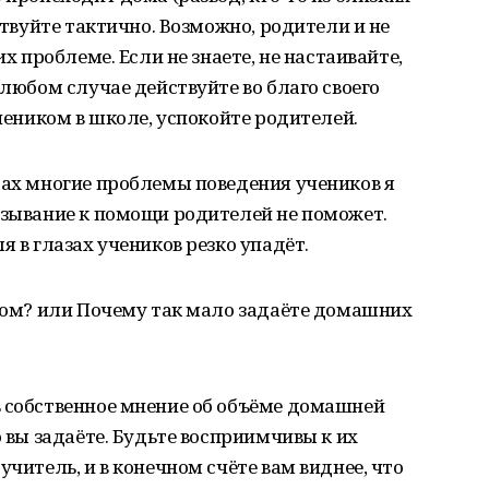
йствуйте тактично. Возможно, родители и не
их проблеме. Если не знаете, не настаивайте,
 любом случае действуйте во благо своего
учеником в школе, успокойте родителей.
сах многие проблемы поведения учеников я
взывание к помощи родителей не поможет.
я в глазах учеников резко упадёт.
 дом? или Почему так мало задаёте домашних
ь собственное мнение об объёме домашней
о вы задаёте. Будьте восприимчивы к их
учитель, и в конечном счёте вам виднее, что