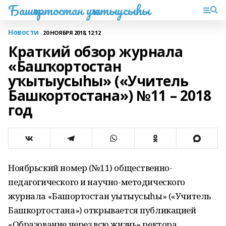
Башҡортостан уҡытыусыһы
Новости
20 НОЯБРЯ 2018, 12:12
Краткий обзор журнала
«Башҡортостан
уҡытыусыһы» («Учитель
Башкортостана») №11 – 2018
год
Ноябрьский номер (№11) общественно-
педагогического и научно-методического
журнала «Башҡортостан уҡытыусыһы» («Учитель
Башкортостана») открывается публикацией
«Образование через всю жизнь» ректора