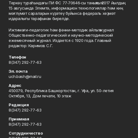
Теркәү тураһындағы ПИ ФС 77‑70646‑сы таныҡлыҡ 2017 йылдың
15 авгусында Элемтә, информацион технологиялар һәм киң
мәғлүмәт сараларын күҙәтеү буйынса федераль хеҙмәт
идаралығы тарафынан бирелде.
Ижтимағи-педагогик һәм фәнни-методик айлыҡ журнал
Общественно-педагогический и научно-методический
ежемесячный журнал. Издается с 1920 года. Главный
редактор: Каримов С.Г.
Телефон
8(347) 292-77-63
Эл. почта
uch.bash@mail.ru
Адрес
450079, Республика Башкортостан, г. Уфа, ул. 50-летия
Октября, 13, Дом печати, 10 этаж
Редакция
8(347) 292-77-63
Приемная
8(347) 292-77-63
Сотрудничество