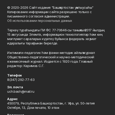
© 2020-2026 Сайт издания "Башҡортостан уҡытыусыһы"
Копирование информации сайта разрешено только с
письменного согласия администрации.
Об использовании персональных данных
Теркәү тураһындағы ПИ ФС 77‑70646‑сы таныҡлыҡ 2017 йылдың
15 авгусында Элемтә, информацион технологиялар һәм киң
мәғлүмәт сараларын күҙәтеү буйынса федераль хеҙмәт
идаралығы тарафынан бирелде.
Ижтимағи-педагогик һәм фәнни-методик айлыҡ журнал
Общественно-педагогический и научно-методический
ежемесячный журнал. Издается с 1920 года. Главный
редактор: Каримов С.Г.
Телефон
8(347) 292-77-63
Эл. почта
uch.bash@mail.ru
Адрес
450079, Республика Башкортостан, г. Уфа, ул. 50-летия
Октября, 13, Дом печати, 10 этаж