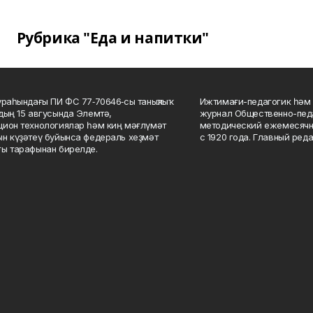
Рубрика "Еда и напитки"
ураһындағы ПИ ФС 77‑70646‑сы таныҡлыҡ
Ижтимағи-педагогик һәм 
дың 15 авгусында Элемтә,
журнал Общественно-педа
ион технологиялар һәм киң мәғлүмәт
методический ежемесячн
н күҙәтеү буйынса федераль хеҙмәт
с 1920 года. Главный реда
ы тарафынан бирелде.