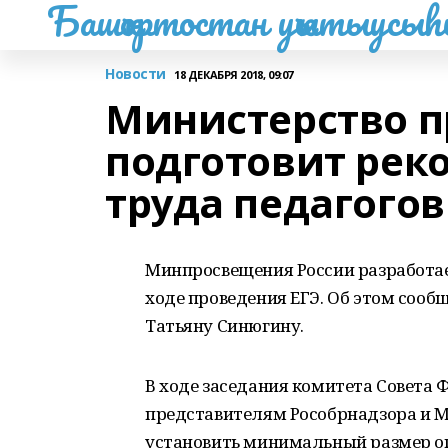
Башҡортостан уҡытыусы
Новости
18 ДЕКАБРЯ 2018, 09:07
Министерство 
подготовит рек
труда педагогов
Минпросвещения России разработае
ходе проведения ЕГЭ. Об этом сооб
Татьяну Синюгину.
В ходе заседания комитета Совета 
представителям Рособрнадзора и 
установить минимальный размер оп