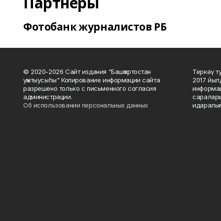
Партнеры
Фотобанк журналистов РБ
© 2020-2026 Сайт издания "Башҡортостан
Теркәү т
уҡытыусыһы" Копирование информации сайта
2017 йыл
разрешено только с письменного согласия
информац
администрации.
саралары
Об использовании персональных данных
идаралығ