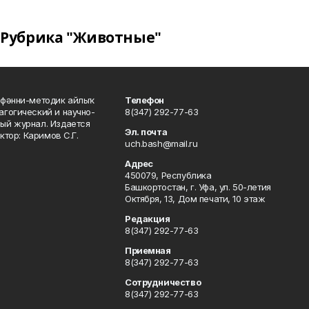
Рубрика "Животные"
фәнни-методик айлыҡ
Телефон
гогический и научно-
8(347) 292-77-63
ый журнал. Издается
Эл. почта
ктор: Каримов С.Г.
uch.bash@mail.ru
Адрес
450079, Республика
Башкортостан, г. Уфа, ул. 50-летия
Октября, 13, Дом печати, 10 этаж
Редакция
8(347) 292-77-63
Приемная
8(347) 292-77-63
Сотрудничество
8(347) 292-77-63