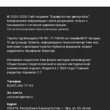
© 2020-2026 Сайт издания "Башҡортостан уҡытыусыһы"
Копирование информации сайта разрешено только с
письменного согласия администрации.
Об использовании персональных данных
Теркәү тураһындағы ПИ ФС 77‑70646‑сы таныҡлыҡ 2017 йылдың
15 авгусында Элемтә, информацион технологиялар һәм киң
мәғлүмәт сараларын күҙәтеү буйынса федераль хеҙмәт
идаралығы тарафынан бирелде.
Ижтимағи-педагогик һәм фәнни-методик айлыҡ журнал
Общественно-педагогический и научно-методический
ежемесячный журнал. Издается с 1920 года. Главный
редактор: Каримов С.Г.
Телефон
8(347) 292-77-63
Эл. почта
uch.bash@mail.ru
Адрес
450079, Республика Башкортостан, г. Уфа, ул. 50-летия