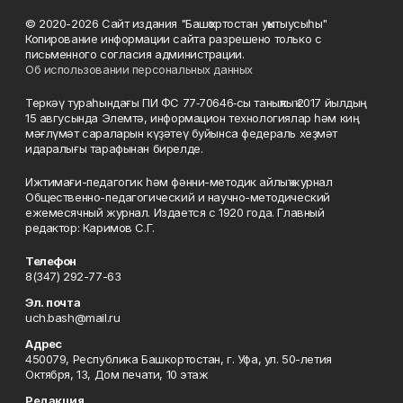
© 2020-2026 Сайт издания "Башҡортостан уҡытыусыһы"
Копирование информации сайта разрешено только с
письменного согласия администрации.
Об использовании персональных данных
Теркәү тураһындағы ПИ ФС 77‑70646‑сы таныҡлыҡ 2017 йылдың
15 авгусында Элемтә, информацион технологиялар һәм киң
мәғлүмәт сараларын күҙәтеү буйынса федераль хеҙмәт
идаралығы тарафынан бирелде.
Ижтимағи-педагогик һәм фәнни-методик айлыҡ журнал
Общественно-педагогический и научно-методический
ежемесячный журнал. Издается с 1920 года. Главный
редактор: Каримов С.Г.
Телефон
8(347) 292-77-63
Эл. почта
uch.bash@mail.ru
Адрес
450079, Республика Башкортостан, г. Уфа, ул. 50-летия
Октября, 13, Дом печати, 10 этаж
Редакция