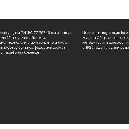
ураһындағы ПИ ФС 77‑70646‑сы таныҡлыҡ
Ижтимағи-педагогик һәм 
дың 15 авгусында Элемтә,
журнал Общественно-педа
ион технологиялар һәм киң мәғлүмәт
методический ежемесячн
н күҙәтеү буйынса федераль хеҙмәт
с 1920 года. Главный реда
ы тарафынан бирелде.