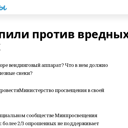
һы
пили против вредны
х
оре вендинговый аппарат? Что в нем должно
лезные снеки?
провестиМинистерство просвещения в своей
фициальном сообществе Минпросвещения
л: более 2/3 опрошенных не поддерживает