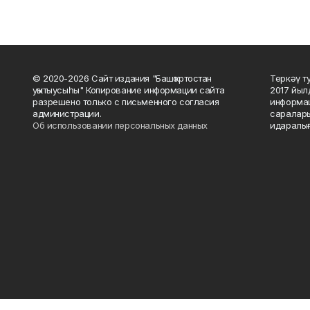
© 2020-2026 Сайт издания "Башҡортостан
Теркәү т
уҡытыусыһы" Копирование информации сайта
2017 йыл
разрешено только с письменного согласия
информац
администрации.
саралары
Об использовании персональных данных
идаралығ