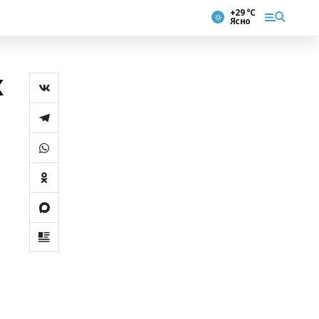
+29 °С
Ясно
х