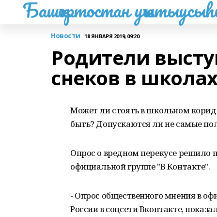
Башҡортостан уҡытыусы
Новости
18 ЯНВАРЯ 2019, 09:20
Родители высту
снеков в школа
Может ли стоять в школьном корид
быть? Допускаются ли не самые по
Опрос о вредном перекусе решило 
официальной группе "В Контакте".
- Опрос общественного мнения в о
России в соцсети Вконтакте, показа