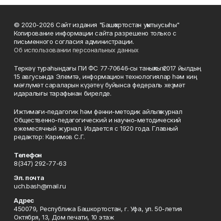
© 2020-2026 Сайт издания "Башҡортостан уҡытыусыһы"
Копирование информации сайта разрешено только с
письменного согласия администрации.
Об использовании персональных данных
Теркәү тураһындағы ПИ ФС 77‑70646‑сы таныҡлыҡ 2017 йылдың
15 авгусында Элемтә, информацион технологиялар һәм киң
мәғлүмәт сараларын күҙәтеү буйынса федераль хеҙмәт
идаралығы тарафынан бирелде.
Ижтимағи-педагогик һәм фәнни-методик айлыҡ журнал
Общественно-педагогический и научно-методический
ежемесячный журнал. Издается с 1920 года. Главный
редактор: Каримов С.Г.
Телефон
8(347) 292-77-63
Эл. почта
uch.bash@mail.ru
Адрес
450079, Республика Башкортостан, г. Уфа, ул. 50-летия
Октября, 13, Дом печати, 10 этаж