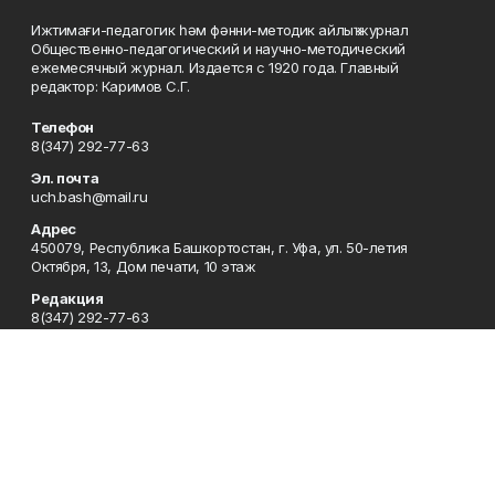
Ижтимағи-педагогик һәм фәнни-методик айлыҡ журнал
Общественно-педагогический и научно-методический
ежемесячный журнал. Издается с 1920 года. Главный
редактор: Каримов С.Г.
Телефон
8(347) 292-77-63
Эл. почта
uch.bash@mail.ru
Адрес
450079, Республика Башкортостан, г. Уфа, ул. 50-летия
Октября, 13, Дом печати, 10 этаж
Редакция
8(347) 292-77-63
Приемная
8(347) 292-77-63
Сотрудничество
8(347) 292-77-63