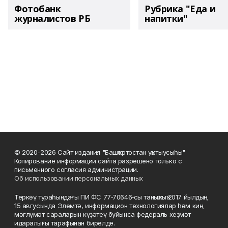
Фотобанк
Рубрика "Еда и
журналистов РБ
напитки"
© 2020-2026 Сайт издания "Башҡортостан уҡытыусыһы"
Копирование информации сайта разрешено только с
письменного согласия администрации.
Об использовании персональных данных
Теркәү тураһындағы ПИ ФС 77‑70646‑сы таныҡлыҡ 2017 йылдың
15 авгусында Элемтә, информацион технологиялар һәм киң
мәғлүмәт сараларын күҙәтеү буйынса федераль хеҙмәт
идаралығы тарафынан бирелде.