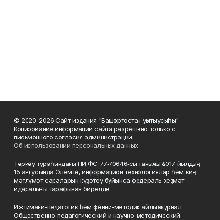
© 2020-2026 Сайт издания "Башҡортостан уҡытыусыһы"
Копирование информации сайта разрешено только с
письменного согласия администрации.
Об использовании персональных данных
Теркәү тураһындағы ПИ ФС 77‑70646‑сы таныҡлыҡ 2017 йылдың
15 авгусында Элемтә, информацион технологиялар һәм киң
мәғлүмәт сараларын күҙәтеү буйынса федераль хеҙмәт
идаралығы тарафынан бирелде.
Ижтимағи-педагогик һәм фәнни-методик айлыҡ журнал
Общественно-педагогический и научно-методический