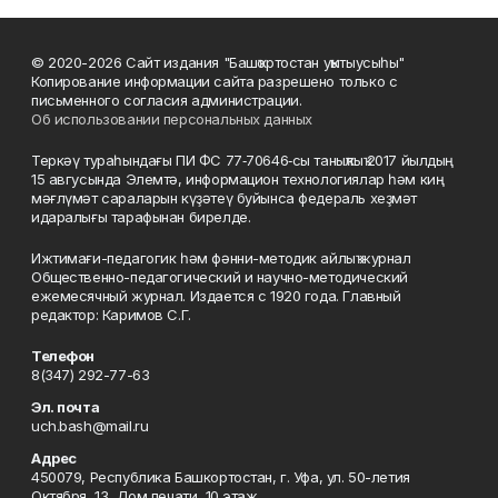
© 2020-2026 Сайт издания "Башҡортостан уҡытыусыһы"
Копирование информации сайта разрешено только с
письменного согласия администрации.
Об использовании персональных данных
Теркәү тураһындағы ПИ ФС 77‑70646‑сы таныҡлыҡ 2017 йылдың
15 авгусында Элемтә, информацион технологиялар һәм киң
мәғлүмәт сараларын күҙәтеү буйынса федераль хеҙмәт
идаралығы тарафынан бирелде.
Ижтимағи-педагогик һәм фәнни-методик айлыҡ журнал
Общественно-педагогический и научно-методический
ежемесячный журнал. Издается с 1920 года. Главный
редактор: Каримов С.Г.
Телефон
8(347) 292-77-63
Эл. почта
uch.bash@mail.ru
Адрес
450079, Республика Башкортостан, г. Уфа, ул. 50-летия
Октября, 13, Дом печати, 10 этаж