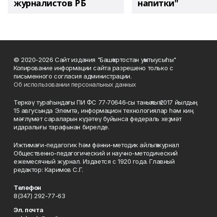
журналистов РБ
напитки"
© 2020-2026 Сайт издания "Башҡортостан уҡытыусыһы"
Копирование информации сайта разрешено только с
письменного согласия администрации.
Об использовании персональных данных
Теркәү тураһындағы ПИ ФС 77‑70646‑сы таныҡлыҡ 2017 йылдың
15 авгусында Элемтә, информацион технологиялар һәм киң
мәғлүмәт сараларын күҙәтеү буйынса федераль хеҙмәт
идаралығы тарафынан бирелде.
Ижтимағи-педагогик һәм фәнни-методик айлыҡ журнал
Общественно-педагогический и научно-методический
ежемесячный журнал. Издается с 1920 года. Главный
редактор: Каримов С.Г.
Телефон
8(347) 292-77-63
Эл. почта