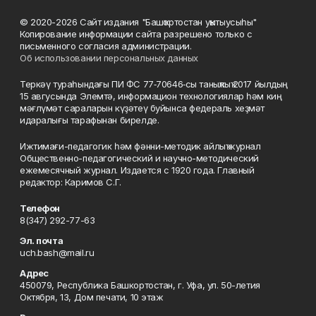
© 2020-2026 Сайт издания "Башҡортостан уҡытыусыһы"
Копирование информации сайта разрешено только с
письменного согласия администрации.
Об использовании персональных данных
Теркәү тураһындағы ПИ ФС 77‑70646‑сы таныҡлыҡ 2017 йылдың
15 авгусында Элемтә, информацион технологиялар һәм киң
мәғлүмәт сараларын күҙәтеү буйынса федераль хеҙмәт
идаралығы тарафынан бирелде.
Ижтимағи-педагогик һәм фәнни-методик айлыҡ журнал
Общественно-педагогический и научно-методический
ежемесячный журнал. Издается с 1920 года. Главный
редактор: Каримов С.Г.
Телефон
8(347) 292-77-63
Эл. почта
uch.bash@mail.ru
Адрес
450079, Республика Башкортостан, г. Уфа, ул. 50-летия
Октября, 13, Дом печати, 10 этаж