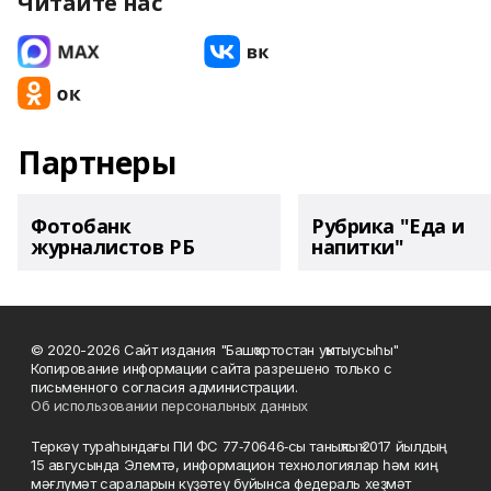
Читайте нас
Партнеры
Фотобанк
Рубрика "Еда и
журналистов РБ
напитки"
© 2020-2026 Сайт издания "Башҡортостан уҡытыусыһы"
Копирование информации сайта разрешено только с
письменного согласия администрации.
Об использовании персональных данных
Теркәү тураһындағы ПИ ФС 77‑70646‑сы таныҡлыҡ 2017 йылдың
15 авгусында Элемтә, информацион технологиялар һәм киң
мәғлүмәт сараларын күҙәтеү буйынса федераль хеҙмәт