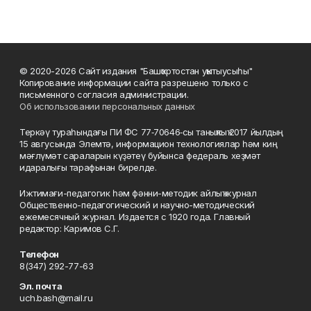
© 2020-2026 Сайт издания "Башҡортостан уҡытыусыһы"
Копирование информации сайта разрешено только с
письменного согласия администрации.
Об использовании персональных данных
Теркәү тураһындағы ПИ ФС 77‑70646‑сы таныҡлыҡ 2017 йылдың
15 авгусында Элемтә, информацион технологиялар һәм киң
мәғлүмәт сараларын күҙәтеү буйынса федераль хеҙмәт
идаралығы тарафынан бирелде.
Ижтимағи-педагогик һәм фәнни-методик айлыҡ журнал
Общественно-педагогический и научно-методический
ежемесячный журнал. Издается с 1920 года. Главный
редактор: Каримов С.Г.
Телефон
8(347) 292-77-63
Эл. почта
uch.bash@mail.ru