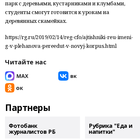
парк с деревьями, кустарниками и клумбами,
студенты смогут готовится к урокам на
деревянных скамейках.
https://rg.ru/2019/02/14/reg-cfo/ajtishniki-reu-imeni-
g-v-plehanova-pereedut-v-novyj-korpus.html
Читайте нас
Партнеры
Фотобанк
Рубрика "Еда и
журналистов РБ
напитки"