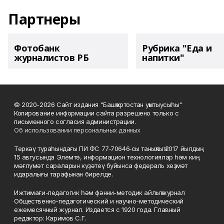
Партнеры
Фотобанк
Рубрика "Еда и
журналистов РБ
напитки"
© 2020-2026 Сайт издания "Башҡортостан уҡытыусыһы"
Копирование информации сайта разрешено только с
письменного согласия администрации.
Об использовании персональных данных
Теркәү тураһындағы ПИ ФС 77‑70646‑сы таныҡлыҡ 2017 йылдың
15 авгусында Элемтә, информацион технологиялар һәм киң
мәғлүмәт сараларын күҙәтеү буйынса федераль хеҙмәт
идаралығы тарафынан бирелде.
Ижтимағи-педагогик һәм фәнни-методик айлыҡ журнал
Общественно-педагогический и научно-методический
ежемесячный журнал. Издается с 1920 года. Главный
редактор: Каримов С.Г.