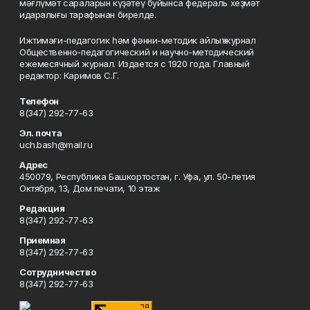
мәғлүмәт сараларын күҙәтеү буйынса федераль хеҙмәт
идаралығы тарафынан бирелде.
Ижтимағи-педагогик һәм фәнни-методик айлыҡ журнал
Общественно-педагогический и научно-методический
ежемесячный журнал. Издается с 1920 года. Главный
редактор: Каримов С.Г.
Телефон
8(347) 292-77-63
Эл. почта
uch.bash@mail.ru
Адрес
450079, Республика Башкортостан, г. Уфа, ул. 50-летия
Октября, 13, Дом печати, 10 этаж
Редакция
8(347) 292-77-63
Приемная
8(347) 292-77-63
Сотрудничество
8(347) 292-77-63