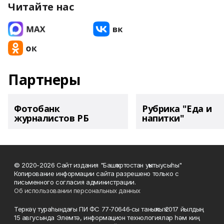
Читайте нас
Партнеры
Фотобанк
Рубрика "Еда и
журналистов РБ
напитки"
© 2020-2026 Сайт издания "Башҡортостан уҡытыусыһы"
Копирование информации сайта разрешено только с
письменного согласия администрации.
Об использовании персональных данных
Теркәү тураһындағы ПИ ФС 77‑70646‑сы таныҡлыҡ 2017 йылдың
15 авгусында Элемтә, информацион технологиялар һәм киң