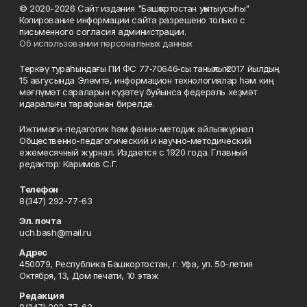
© 2020-2026 Сайт издания "Башҡортостан уҡытыусыһы"
Копирование информации сайта разрешено только с
письменного согласия администрации.
Об использовании персональных данных
Теркәү тураһындағы ПИ ФС 77‑70646‑сы таныҡлыҡ 2017 йылдың
15 авгусында Элемтә, информацион технологиялар һәм киң
мәғлүмәт сараларын күҙәтеү буйынса федераль хеҙмәт
идаралығы тарафынан бирелде.
Ижтимағи-педагогик һәм фәнни-методик айлыҡ журнал
Общественно-педагогический и научно-методический
ежемесячный журнал. Издается с 1920 года. Главный
редактор: Каримов С.Г.
Телефон
8(347) 292-77-63
Эл. почта
uch.bash@mail.ru
Адрес
450079, Республика Башкортостан, г. Уфа, ул. 50-летия
Октября, 13, Дом печати, 10 этаж
Редакция