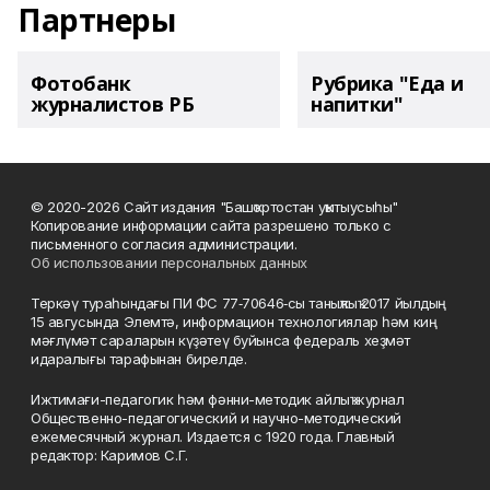
Партнеры
Фотобанк
Рубрика "Еда и
журналистов РБ
напитки"
© 2020-2026 Сайт издания "Башҡортостан уҡытыусыһы"
Копирование информации сайта разрешено только с
письменного согласия администрации.
Об использовании персональных данных
Теркәү тураһындағы ПИ ФС 77‑70646‑сы таныҡлыҡ 2017 йылдың
15 авгусында Элемтә, информацион технологиялар һәм киң
мәғлүмәт сараларын күҙәтеү буйынса федераль хеҙмәт
идаралығы тарафынан бирелде.
Ижтимағи-педагогик һәм фәнни-методик айлыҡ журнал
Общественно-педагогический и научно-методический
ежемесячный журнал. Издается с 1920 года. Главный
редактор: Каримов С.Г.