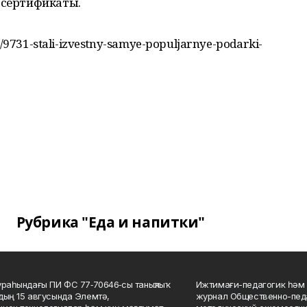
 сертификаты.
ng/9731-stali-izvestny-samye-populjarnye-podarki-
Рубрика "Еда и напитки"
ураһындағы ПИ ФС 77‑70646‑сы таныҡлыҡ
Ижтимағи-педагогик һәм 
дың 15 авгусында Элемтә,
журнал Общественно-педа