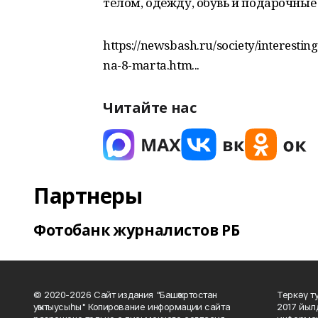
телом, одежду, обувь и подарочные
https://newsbash.ru/society/interesti
na-8-marta.htm...
Читайте нас
Партнеры
Фотобанк журналистов РБ
© 2020-2026 Сайт издания "Башҡортостан
Теркәү т
уҡытыусыһы" Копирование информации сайта
2017 йыл