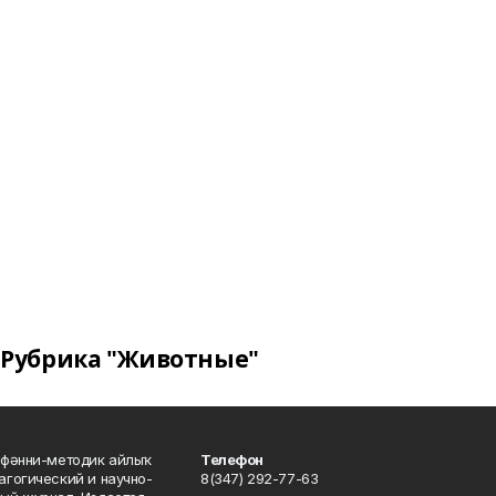
Рубрика "Животные"
фәнни-методик айлыҡ
Телефон
гогический и научно-
8(347) 292-77-63