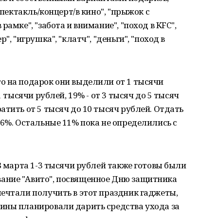
спектакль/концерт/в кино", "прыжок с
амке", "забота и внимание", "поход в KFC",
", "игрушка", "клатч", "деньги", "поход в
о на подарок они выделили от 1 тысячи
1 тысячи рублей, 19% - от 3 тысяч до 5 тысяч
атить от 5 тысяч до 10 тысяч рублей. Отдать
 6%. Остальные 11% пока не определились с
8 марта 1-3 тысячи рублей также готовы были
ание "Авито", посвященное Дню защитника
ечтали получить в этот праздник гаджеты,
ины планировали дарить средства ухода за