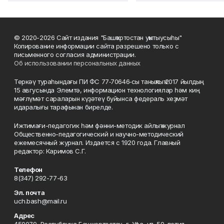
© 2020-2026 Сайт издания "Башҡортостан уҡытыусыһы"
Копирование информации сайта разрешено только с
письменного согласия администрации.
Об использовании персональных данных
Теркәү тураһындағы ПИ ФС 77‑70646‑сы таныҡлыҡ 2017 йылдың
15 авгусында Элемтә, информацион технологиялар һәм киң
мәғлүмәт сараларын күҙәтеү буйынса федераль хеҙмәт
идаралығы тарафынан бирелде.
Ижтимағи-педагогик һәм фәнни-методик айлыҡ журнал
Общественно-педагогический и научно-методический
ежемесячный журнал. Издается с 1920 года. Главный
редактор: Каримов С.Г.
Телефон
8(347) 292-77-63
Эл. почта
uch.bash@mail.ru
Адрес