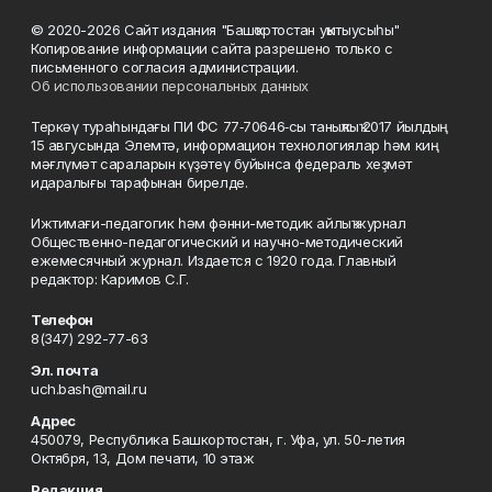
© 2020-2026 Сайт издания "Башҡортостан уҡытыусыһы"
Копирование информации сайта разрешено только с
письменного согласия администрации.
Об использовании персональных данных
Теркәү тураһындағы ПИ ФС 77‑70646‑сы таныҡлыҡ 2017 йылдың
15 авгусында Элемтә, информацион технологиялар һәм киң
мәғлүмәт сараларын күҙәтеү буйынса федераль хеҙмәт
идаралығы тарафынан бирелде.
Ижтимағи-педагогик һәм фәнни-методик айлыҡ журнал
Общественно-педагогический и научно-методический
ежемесячный журнал. Издается с 1920 года. Главный
редактор: Каримов С.Г.
Телефон
8(347) 292-77-63
Эл. почта
uch.bash@mail.ru
Адрес
450079, Республика Башкортостан, г. Уфа, ул. 50-летия
Октября, 13, Дом печати, 10 этаж
Редакция