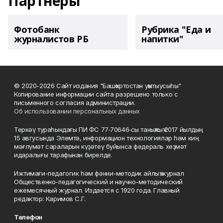
Партнеры
Фотобанк
Рубрика "Еда и
журналистов РБ
напитки"
© 2020-2026 Сайт издания "Башҡортостан уҡытыусыһы"
Копирование информации сайта разрешено только с
письменного согласия администрации.
Об использовании персональных данных
Теркәү тураһындағы ПИ ФС 77‑70646‑сы таныҡлыҡ 2017 йылдың
15 авгусында Элемтә, информацион технологиялар һәм киң
мәғлүмәт сараларын күҙәтеү буйынса федераль хеҙмәт
идаралығы тарафынан бирелде.
Ижтимағи-педагогик һәм фәнни-методик айлыҡ журнал
Общественно-педагогический и научно-методический
ежемесячный журнал. Издается с 1920 года. Главный
редактор: Каримов С.Г.
Телефон