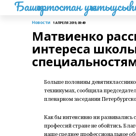
Башҡортостан уҡытыусы
Новости
1 АПРЕЛЯ 2019, 09:49
Матвиенко расск
интереса школь
специальностя
Больше половины девятиклассников
техникумах, сообщила председател
пленарном заседании Петербургско
Как бы интенсивно ни развивались 
профессий стране не обойтись. Бла
наше среднее профессиональное об