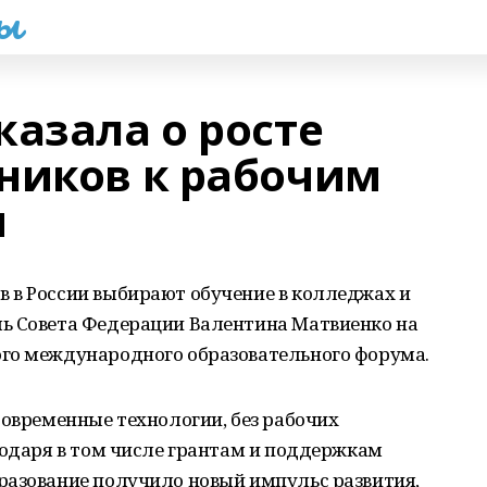
һы
азала о росте
ников к рабочим
м
 в России выбирают обучение в колледжах и
ь Совета Федерации Валентина Матвиенко на
го международного образовательного форума.
современные технологии, без рабочих
годаря в том числе грантам и поддержкам
разование получило новый импульс развития,