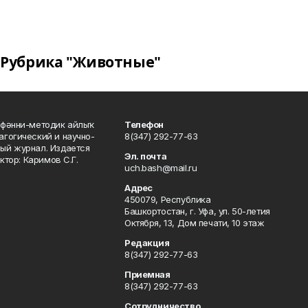
Рубрика "Животные"
фәнни-методик айлыҡ
Телефон
гогический и научно-
8(347) 292-77-63
ый журнал. Издается
Эл. почта
ктор: Каримов С.Г.
uch.bash@mail.ru
Адрес
450079, Республика
Башкортостан, г. Уфа, ул. 50-летия
Октября, 13, Дом печати, 10 этаж
Редакция
8(347) 292-77-63
Приемная
8(347) 292-77-63
Сотрудничество