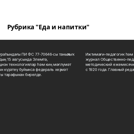
Рубрика "Еда и напитки"
ураһындағы ПИ ФС 77‑70646‑сы таныҡлыҡ
Ижтимағи-педагогик һәм 
дың 15 авгусында Элемтә,
журнал Общественно-педа
ион технологиялар һәм киң мәғлүмәт
методический ежемесячн
н күҙәтеү буйынса федераль хеҙмәт
с 1920 года. Главный реда
ы тарафынан бирелде.