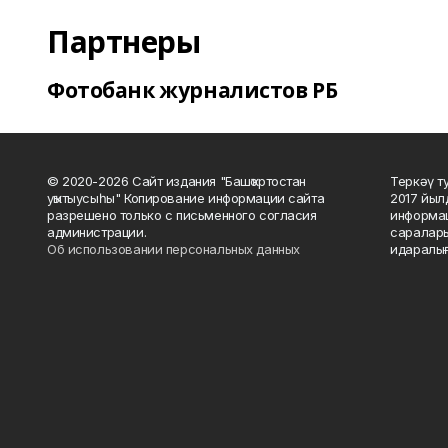
Партнеры
Фотобанк журналистов РБ
© 2020-2026 Сайт издания "Башҡортостан
Теркәү т
уҡытыусыһы" Копирование информации сайта
2017 йыл
разрешено только с письменного согласия
информац
администрации.
саралары
Об использовании персональных данных
идаралығ