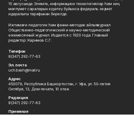
15 авгусында Элемтә, информацион технологиялар һәм киң
мәғлүмәт сараларын күҙәтеү буйынса федераль хеҙмәт
идаралығы тарафынан бирелде.
Ижтимағи-педагогик һәм фәнни-методик айлыҡ журнал
Общественно-педагогический и научно-методический
ежемесячный журнал. Издается с 1920 года. Главный
редактор: Каримов С.Г.
Телефон
8(347) 292-77-63
Эл. почта
uch.bash@mail.ru
Адрес
450079, Республика Башкортостан, г. Уфа, ул. 50-летия
Октября, 13, Дом печати, 10 этаж
Редакция
8(347) 292-77-63
Приемная
8(347) 292-77-63
Сотрудничество
8(347) 292-77-63