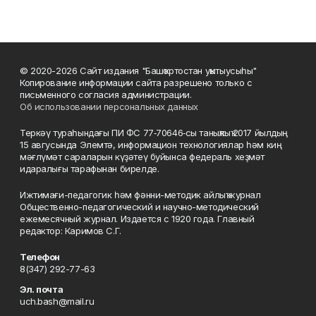
© 2020-2026 Сайт издания "Башҡортостан уҡытыусыһы"
Копирование информации сайта разрешено только с
письменного согласия администрации.
Об использовании персональных данных
Теркәү тураһындағы ПИ ФС 77‑70646‑сы таныҡлыҡ 2017 йылдың
15 авгусында Элемтә, информацион технологиялар һәм киң
мәғлүмәт сараларын күҙәтеү буйынса федераль хеҙмәт
идаралығы тарафынан бирелде.
Ижтимағи-педагогик һәм фәнни-методик айлыҡ журнал
Общественно-педагогический и научно-методический
ежемесячный журнал. Издается с 1920 года. Главный
редактор: Каримов С.Г.
Телефон
8(347) 292-77-63
Эл. почта
uch.bash@mail.ru