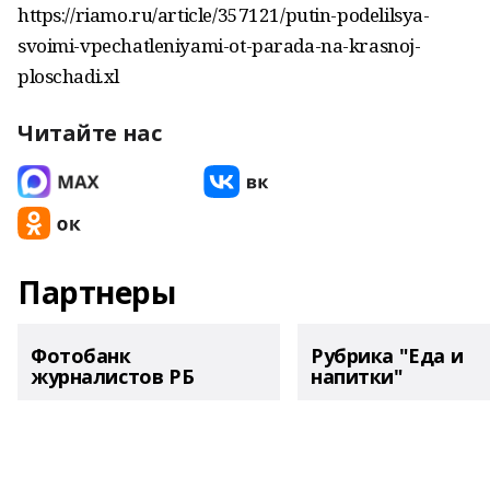
https://riamo.ru/article/357121/putin-podelilsya-
svoimi-vpechatleniyami-ot-parada-na-krasnoj-
ploschadi.xl
Читайте нас
Партнеры
Фотобанк
Рубрика "Еда и
журналистов РБ
напитки"