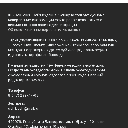
© 2020-2026 Сайт издания "Башҡортостан уҡытыусыһы"
Копирование информации сайта разрешено только с
письменного согласия администрации.
Об использовании персональных данных
Теркәү тураһындағы ПИ ФС 77‑70646‑сы таныҡлыҡ 2017 йылдың
15 авгусында Элемтә, информацион технологиялар һәм киң
мәғлүмәт сараларын күҙәтеү буйынса федераль хеҙмәт
идаралығы тарафынан бирелде.
Ижтимағи-педагогик һәм фәнни-методик айлыҡ журнал
Общественно-педагогический и научно-методический
ежемесячный журнал. Издается с 1920 года. Главный
редактор: Каримов С.Г.
Телефон
8(347) 292-77-63
Эл. почта
uch.bash@mail.ru
Адрес
450079, Республика Башкортостан, г. Уфа, ул. 50-летия
Октября, 13, Дом печати, 10 этаж