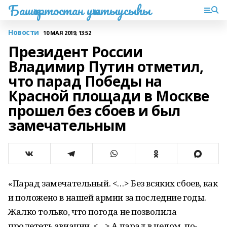
Башҡортостан уҡытыусыһы
Новости
10 МАЯ 2019, 13:52
Президент России
Владимир Путин отметил,
что парад Победы на
Красной площади в Москве
прошел без сбоев и был
замечательным
«Парад замечательный. <…> Без всяких сбоев, как
и положено в нашей армии за последние годы.
Жалко только, что погода не позволила
пролететь авиации. <…> А парад в целом, по-