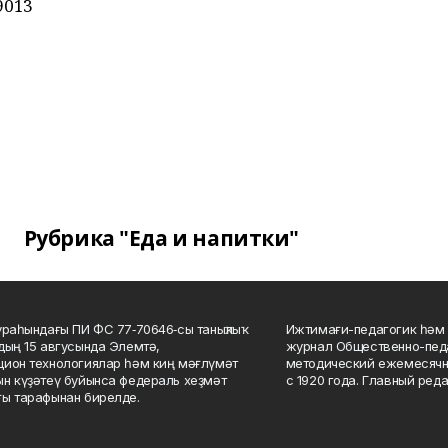
79013
Рубрика "Еда и напитки"
ураһындағы ПИ ФС 77‑70646‑сы таныҡлыҡ
Ижтимағи-педагогик һәм 
дың 15 авгусында Элемтә,
журнал Общественно-педа
ион технологиялар һәм киң мәғлүмәт
методический ежемесячн
н күҙәтеү буйынса федераль хеҙмәт
с 1920 года. Главный реда
ы тарафынан бирелде.