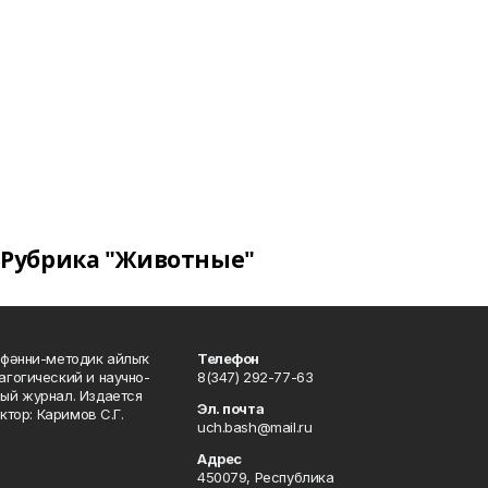
Рубрика "Животные"
фәнни-методик айлыҡ
Телефон
гогический и научно-
8(347) 292-77-63
ый журнал. Издается
Эл. почта
ктор: Каримов С.Г.
uch.bash@mail.ru
Адрес
450079, Республика