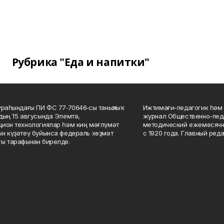
Рубрика "Еда и напитки"
ураһындағы ПИ ФС 77‑70646‑сы таныҡлыҡ
Ижтимағи-педагогик һәм 
дың 15 авгусында Элемтә,
журнал Общественно-педа
ион технологиялар һәм киң мәғлүмәт
методический ежемесячн
н күҙәтеү буйынса федераль хеҙмәт
с 1920 года. Главный реда
ы тарафынан бирелде.