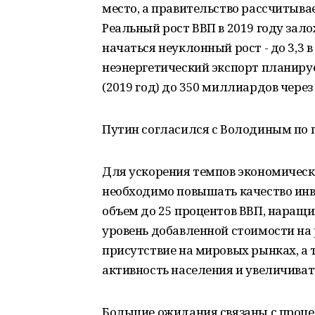
место, а правительство рассчитывае
Реальный рост ВВП в 2019 году зало
начаться неуклонный рост - до 3,3 в
неэнергетический экспорт планиру
(2019 год) до 350 миллиардов через 
Путин согласился с Володиным по 
Для ускорения темпов экономическо
необходимо повышать качество инве
объем до 25 процентов ВВП, наращ
уровень добавленной стоимости на
присутствие на мировых рынках, а
активность населения и увеличиват
Большие ожидания связаны с проце