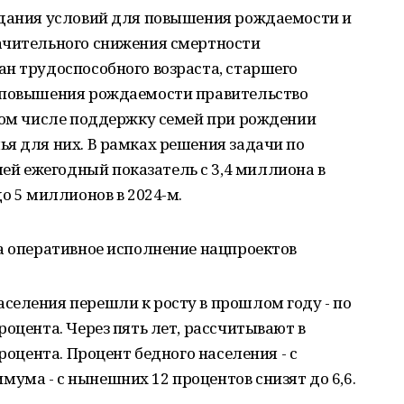
здания условий для повышения рождаемости и
ачительного снижения смертности
н трудоспособного возраста, старшего
я повышения рождаемости правительство
 том числе поддержку семей при рождении
я для них. В рамках решения задачи по
й ежегодный показатель с 3,4 миллиона в
о 5 миллионов в 2024-м.
а оперативное исполнение нацпроектов
селения перешли к росту в прошлом году - по
роцента. Через пять лет, рассчитывают в
процента. Процент бедного населения - с
ма - с нынешних 12 процентов снизят до 6,6.