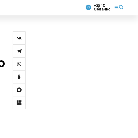
+25 °С
Облачно
о