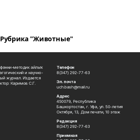
Рубрика "Животные"
фәнни-методик айлыҡ
Телефон
гогический и научно-
8(347) 292-77-63
ый журнал. Издается
Эл. почта
ктор: Каримов С.Г.
uch.bash@mail.ru
Адрес
450079, Республика
Башкортостан, г. Уфа, ул. 50-летия
Октября, 13, Дом печати, 10 этаж
Редакция
8(347) 292-77-63
Приемная