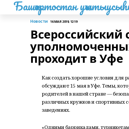
Башҡортостан уҡытыусы
Новости
16 МАЯ 2019, 12:19
Всероссийский 
уполномоченных
проходит в Уфе
Как создать хорошие условия для р
обсуждают 15 мая в Уфе. Темы, кот
родителей в нашей стране — безопа
различных кружков и спортивных се
заведениях.
«Одними баррикадами, турникетам