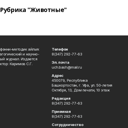
Рубрика "Животные"
фәнни-методик айлыҡ
Телефон
гогический и научно-
8(347) 292-77-63
ый журнал. Издается
Эл. почта
ктор: Каримов С.Г.
uch.bash@mail.ru
Адрес
450079, Республика
Башкортостан, г. Уфа, ул. 50-летия
Октября, 13, Дом печати, 10 этаж
Редакция
8(347) 292-77-63
Приемная
8(347) 292-77-63
Сотрудничество