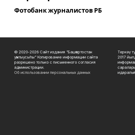
Фотобанк журналистов РБ
© 2020-2026 Сайт издания "Башҡортостан
Теркәү т
уҡытыусыһы" Копирование информации сайта
2017 йыл
разрешено только с письменного согласия
информац
администрации.
саралары
Об использовании персональных данных
идаралығ