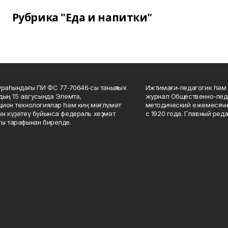
Рубрика "Еда и напитки"
ураһындағы ПИ ФС 77‑70646‑сы таныҡлыҡ
Ижтимағи-педагогик һәм 
дың 15 авгусында Элемтә,
журнал Общественно-педа
ион технологиялар һәм киң мәғлүмәт
методический ежемесячн
н күҙәтеү буйынса федераль хеҙмәт
с 1920 года. Главный реда
ы тарафынан бирелде.