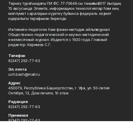
Теркәү тураһындағы ПИ ФС 77‑70646‑сы таныҡлыҡ 2017 йылдың
15 авгусында Элемтә, информацион технологиялар һәм киң
мәғлүмәт сараларын күҙәтеү буйынса федераль хеҙмәт
идаралығы тарафынан бирелде.
Ижтимағи-педагогик һәм фәнни-методик айлыҡ журнал
Общественно-педагогический и научно-методический
ежемесячный журнал. Издается с 1920 года. Главный
редактор: Каримов С.Г.
Телефон
8(347) 292-77-63
Эл. почта
uch.bash@mail.ru
Адрес
450079, Республика Башкортостан, г. Уфа, ул. 50-летия
Октября, 13, Дом печати, 10 этаж
Редакция
8(347) 292-77-63
Приемная
8(347) 292-77-63
Сотрудничество