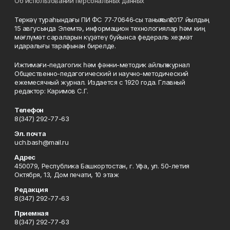
Об использовании персональных данных
Теркәү тураһындағы ПИ ФС 77‑70646‑сы таныҡлыҡ 2017 йылдың
15 авгусында Элемтә, информацион технологиялар һәм киң
мәғлүмәт сараларын күҙәтеү буйынса федераль хеҙмәт
идаралығы тарафынан бирелде.
Ижтимағи-педагогик һәм фәнни-методик айлыҡ журнал
Общественно-педагогический и научно-методический
ежемесячный журнал. Издается с 1920 года. Главный
редактор: Каримов С.Г.
Телефон
8(347) 292-77-63
Эл. почта
uch.bash@mail.ru
Адрес
450079, Республика Башкортостан, г. Уфа, ул. 50-летия
Октября, 13, Дом печати, 10 этаж
Редакция
8(347) 292-77-63
Приемная
8(347) 292-77-63