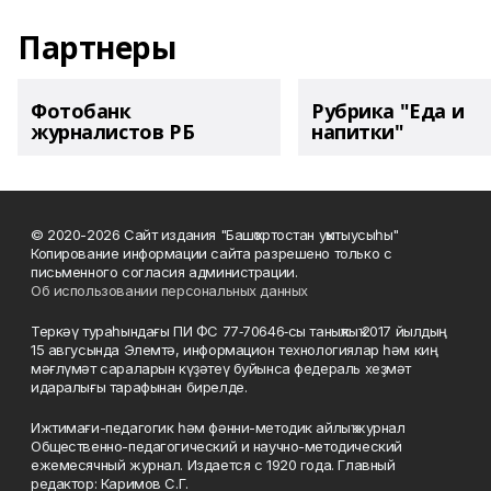
Партнеры
Фотобанк
Рубрика "Еда и
журналистов РБ
напитки"
© 2020-2026 Сайт издания "Башҡортостан уҡытыусыһы"
Копирование информации сайта разрешено только с
письменного согласия администрации.
Об использовании персональных данных
Теркәү тураһындағы ПИ ФС 77‑70646‑сы таныҡлыҡ 2017 йылдың
15 авгусында Элемтә, информацион технологиялар һәм киң
мәғлүмәт сараларын күҙәтеү буйынса федераль хеҙмәт
идаралығы тарафынан бирелде.
Ижтимағи-педагогик һәм фәнни-методик айлыҡ журнал
Общественно-педагогический и научно-методический
ежемесячный журнал. Издается с 1920 года. Главный
редактор: Каримов С.Г.