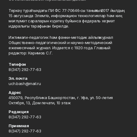
Теркәү тураһындағы ПИ ФС 77‑70646‑сы таныҡлыҡ 2017 йылдың
15 авгусында Элемтә, информацион технологиялар һәм киң
мәғлүмәт сараларын күҙәтеү буйынса федераль хеҙмәт
идаралығы тарафынан бирелде.
Ижтимағи-педагогик һәм фәнни-методик айлыҡ журнал
Общественно-педагогический и научно-методический
ежемесячный журнал. Издается с 1920 года. Главный
редактор: Каримов С.Г.
Телефон
8(347) 292-77-63
Эл. почта
uch.bash@mail.ru
Адрес
450079, Республика Башкортостан, г. Уфа, ул. 50-летия
Октября, 13, Дом печати, 10 этаж
Редакция
8(347) 292-77-63
Приемная
8(347) 292-77-63