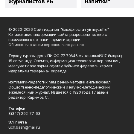
журналистов РБ
напитки"
© 2020-2026 Сайт издания "Башҡортостан уҡытыусыһы"
Копирование информации сайта разрешено только с
письменного согласия администрации.
Об использовании персональных данных
Теркәү тураһындағы ПИ ФС 77‑70646‑сы таныҡлыҡ 2017 йылдың
15 авгусында Элемтә, информацион технологиялар һәм киң
мәғлүмәт сараларын күҙәтеү буйынса федераль хеҙмәт
идаралығы тарафынан бирелде.
Ижтимағи-педагогик һәм фәнни-методик айлыҡ журнал
Общественно-педагогический и научно-методический
ежемесячный журнал. Издается с 1920 года. Главный
редактор: Каримов С.Г.
Телефон
8(347) 292-77-63
Эл. почта
uch.bash@mail.ru