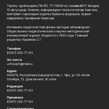
Теркәү тураһындағы ПИ ФС 77‑70646‑сы таныҡлыҡ 2017 йылдың
15 авгусында Элемтә, информацион технологиялар һәм киң
мәғлүмәт сараларын күҙәтеү буйынса федераль хеҙмәт
идаралығы тарафынан бирелде.
Ижтимағи-педагогик һәм фәнни-методик айлыҡ журнал
Общественно-педагогический и научно-методический
ежемесячный журнал. Издается с 1920 года. Главный
редактор: Каримов С.Г.
Телефон
8(347) 292-77-63
Эл. почта
uch.bash@mail.ru
Адрес
450079, Республика Башкортостан, г. Уфа, ул. 50-летия
Октября, 13, Дом печати, 10 этаж
Редакция
8(347) 292-77-63
Приемная
8(347) 292-77-63
Сотрудничество