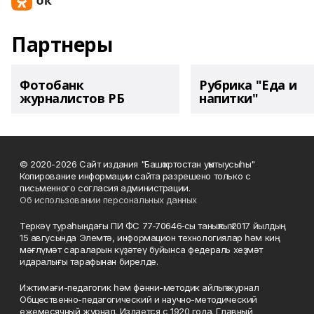
Партнеры
Фотобанк
Рубрика "Еда и
журналистов РБ
напитки"
© 2020-2026 Сайт издания "Башҡортостан уҡытыусыһы"
Копирование информации сайта разрешено только с
письменного согласия администрации.
Об использовании персональных данных
Теркәү тураһындағы ПИ ФС 77‑70646‑сы таныҡлыҡ 2017 йылдың
15 авгусында Элемтә, информацион технологиялар һәм киң
мәғлүмәт сараларын күҙәтеү буйынса федераль хеҙмәт
идаралығы тарафынан бирелде.
Ижтимағи-педагогик һәм фәнни-методик айлыҡ журнал
Общественно-педагогический и научно-методический
ежемесячный журнал. Издается с 1920 года. Главный