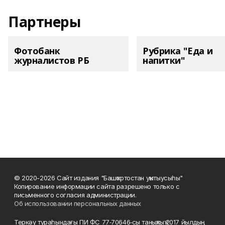
Партнеры
Фотобанк
Рубрика "Еда и
журналистов РБ
напитки"
© 2020-2026 Сайт издания "Башҡортостан уҡытыусыһы"
Копирование информации сайта разрешено только с
письменного согласия администрации.
Об использовании персональных данных
Теркәү тураһындағы ПИ ФС 77‑70646‑сы таныҡлыҡ 2017 йылдың