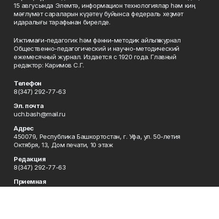
15 авгусында Элемтә, информацион технологиялар һәм киң
мәғлүмәт сараларын күҙәтеү буйынса федераль хеҙмәт
идаралығы тарафынан бирелде.
Ижтимағи-педагогик һәм фәнни-методик айлыҡ журнал
Общественно-педагогический и научно-методический
ежемесячный журнал. Издается с 1920 года. Главный
редактор: Каримов С.Г.
Телефон
8(347) 292-77-63
Эл. почта
uch.bash@mail.ru
Адрес
450079, Республика Башкортостан, г. Уфа, ул. 50-летия
Октября, 13, Дом печати, 10 этаж
Редакция
8(347) 292-77-63
Приемная
8(347) 292-77-63
Сотрудничество
8(347) 292-77-63