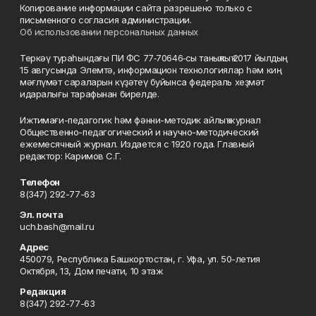
Копирование информации сайта разрешено только с
письменного согласия администрации.
Об использовании персональных данных
Теркәү тураһындағы ПИ ФС 77‑70646‑сы таныҡлыҡ 2017 йылдың
15 авгусында Элемтә, информацион технологиялар һәм киң
мәғлүмәт сараларын күҙәтеү буйынса федераль хеҙмәт
идаралығы тарафынан бирелде.
Ижтимағи-педагогик һәм фәнни-методик айлыҡ журнал
Общественно-педагогический и научно-методический
ежемесячный журнал. Издается с 1920 года. Главный
редактор: Каримов С.Г.
Телефон
8(347) 292-77-63
Эл. почта
uch.bash@mail.ru
Адрес
450079, Республика Башкортостан, г. Уфа, ул. 50-летия
Октября, 13, Дом печати, 10 этаж
Редакция
8(347) 292-77-63