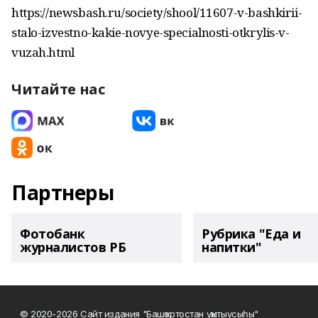
https://newsbash.ru/society/shool/11607-v-bashkirii-
stalo-izvestno-kakie-novye-specialnosti-otkrylis-v-
vuzah.html
Читайте нас
Партнеры
Фотобанк
Рубрика "Еда и
журналистов РБ
напитки"
© 2020-2026 Сайт издания "Башҡортостан уҡытыусыһы"